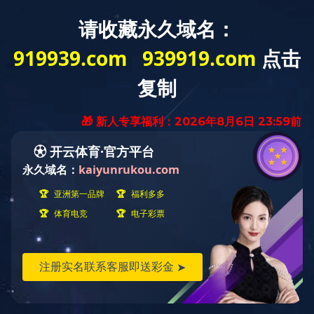
开云(中国)
关于我们
开云手机端·官
方版在线
开云(中国)
模具世界
联系我们
关于我们
开云手机端·官方版在
开云(中国)
线
模具世界
联系我们