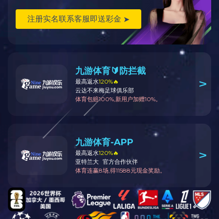
高铁护栏模具_翰轩
平铺式框格护坡模具
电力盖板模具
塑料模具
塑料模具
塑料模具